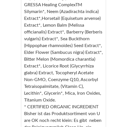
GRESSA Healing ComplexTM
Silymarin*, Neem (Azadirachta indica)
Extract*,Horsetail (Equisetum arvense)
Extract*, Lemon Balm (Melissa
officianalis) Extract*, Barberry (Berberis
vulgaris) Extract*, Sea Buckthorn
(Hippophae rhamnoides) Seed Extract*,
Elder Flower (Sambucus nigra) Extract*,
Bitter Melon (Momordica charantia)
Extract*, Licorice Root (Glycyrrhiza
glabra) Extract, Tocopheryl Acetate
Non-GMO, Coenzyme Q10, Ascorbyl
Tetraisopalmitate, (Vitamin C),
Lecithin*, Glycerin*, Mica, Iron Oxides,
Titanium Oxide.
* CERTIFIED ORGANIC INGREDIENT
Bisher ist das Produktsortiment von U
are OK noch recht klein: Es gibt neben