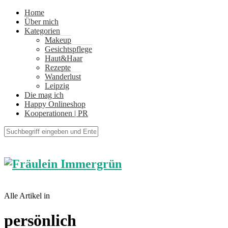
Home
Über mich
Kategorien
Makeup
Gesichtspflege
Haut&Haar
Rezepte
Wanderlust
Leipzig
Die mag ich
Happy Onlineshop
Kooperationen | PR
Alle Artikel in
persönlich