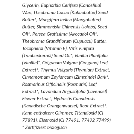
Glycerin, Euphorbia Cerifera (Candelilla)
Wax, Theobroma Cacao (Kakaobutter) Seed
Butter*, Mangifera Indica (Mangobutter)
Butter, Simmondsia Chinensis (Jojoba) Seed
Oil*, Persea Gratissima (Avocado) Oil*,
Theobroma Grandiflorum (Cupuacu) Butter,
Tocopherol (Vitamin E), Vitis Vinifera
(Traubenkernöl) Seed Oil*, Vanilla Planifolia
(Vanille)*, Origanum Vulgare (Oregano) Leaf
Extract*, Thymus Vulgaris (Thymian) Extract,
Cinnamomum Zeylancum (Zimtrinde) Bark*,
Rosmarinus Officinalis (Rosmarin) Leaf
Extract*, Lavandula Angustifolia (Lavendel)
Flower Extract, Hydrastis Canadensis
(Kanadische Orangenwurzel) Root Extract*.
Kann enthalten: Glimmer, Titandioxid (CI
77891), Eisenoxid (CI 77491, 77492 77499)
* Zertifiziert biologisch