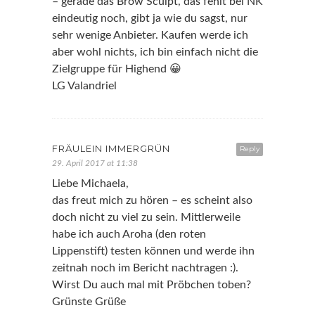
– gerade das Brow Sculpt, das fehlt bei NK
eindeutig noch, gibt ja wie du sagst, nur
sehr wenige Anbieter. Kaufen werde ich
aber wohl nichts, ich bin einfach nicht die
Zielgruppe für Highend 😀
LG Valandriel
FRÄULEIN IMMERGRÜN
Reply
29. April 2017 at 11:38
Liebe Michaela,
das freut mich zu hören – es scheint also
doch nicht zu viel zu sein. Mittlerweile
habe ich auch Aroha (den roten
Lippenstift) testen können und werde ihn
zeitnah noch im Bericht nachtragen :).
Wirst Du auch mal mit Pröbchen toben?
Grünste Grüße