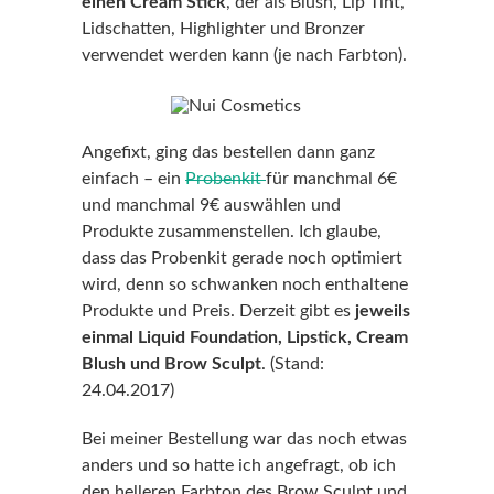
einen Cream Stick
, der als Blush, Lip Tint,
Lidschatten, Highlighter und Bronzer
verwendet werden kann (je nach Farbton).
Angefixt, ging das bestellen dann ganz
einfach – ein
Probenkit
für manchmal
6€
und manchmal 9€ auswählen und
Produkte zusammenstellen. Ich glaube,
dass das Probenkit gerade noch optimiert
wird, denn so schwanken noch enthaltene
Produkte und Preis. Derzeit gibt es
jeweils
einmal Liquid Foundation, Lipstick, Cream
Blush und Brow Sculpt
. (Stand:
24.04.2017)
Bei meiner Bestellung war das noch etwas
anders und so hatte ich angefragt, ob ich
den helleren Farbton des Brow Sculpt und