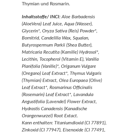
Thymian und Rosmarin.
Inhaltsstoffe/ INCI:
Aloe Barbadensis
(AloeVera) Leaf Juice, Aqua (Wasser),
Glycerin*, Oryza Sativa (Reis) Powder*,
Bornitrid, Candelilla Wax, Squalan,
Butyrospermum Parkii (Shea Butter),
Matricaria Recutita (Kamille) Hydrosol*,
Lecithin, Tocopherol (Vitamin E), Vanilla
Planifolia (Vanille)*, Origanum Vulgare
(Oregano) Leaf Extract*, Thymus Vulgaris
(Thymian) Extract, Olea Europaea (Olive)
Leaf Extract*, Rosmarinus Officinalis
(Rosemarin) Leaf Extract*, Lavandula
Angustifolia (Lavendel) Flower Extract,
Hydrastis Canadensis (Kanadische
Orangenwurzel) Root Extact.
Kann enthalten: Titaniumdioxid (CI 77891),
Zinkoxid (CI 77947), Eisenoxide (CI 77491,