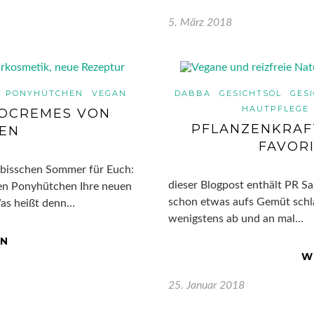
5. März 2018
PONYHÜTCHEN
VEGAN
DABBA
GESICHTSÖL
GES
HAUTPFLEGE
EOCREMES VON
PFLANZENKRAFT
EN
FAVOR
n bisschen Sommer für Euch:
dieser Blogpost enthält PR S
en Ponyhütchen Ihre neuen
schon etwas aufs Gemüt schla
as heißt denn…
wenigstens ab und an mal…
EN
W
25. Januar 2018