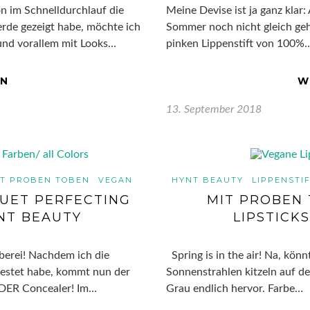
n im Schnelldurchlauf die
Meine Devise ist ja ganz klar: 
rde gezeigt habe, möchte ich
Sommer noch nicht gleich gehe
 und vorallem mit Looks…
pinken Lippenstift von 100%
EN
W
13. September 2018
IT PROBEN TOBEN
VEGAN
HYNT BEAUTY
LIPPENSTI
DUET PERFECTING
MIT PROBEN 
NT BEAUTY
LIPSTICK
berei! Nachdem ich die
Spring is in the air! Na, kön
testet habe, kommt nun der
Sonnenstrahlen kitzeln auf d
, DER Concealer! Im…
Grau endlich hervor. Farbe…