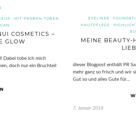
EYELINER
FOUNDAT
KEUP
MIT PROBEN TOBEN
HAUTPFLEGE
HIGHLIGH
EGAN
RÜ
NUI COSMETICS –
MEINE BEAUTY-
E GLOW
LIEB
ll! Dabei tobe ich mich
dieser Blogpost enthält PR Sa
en, doch nur ein Bruchteil
mehr ganz so frisch und wir si
Gut so und alles Gute für…
EN
W
7. Januar 2018