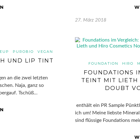
EN
W
27. März 2018
EUP
PUROBIO
VEGAN
H UND LIP TINT
FOUNDATION
HIRO
FOUNDATIONS I
en an die zwei letzten
TEINT MIT LIET
schen. Naja, ganz so
DOUBT VO
a bergauf. Tschüß…
enthält ein PR Sample Pünkt
EN
ich um! Meine liebste Mineral
sind flüssige Foundations mei
W