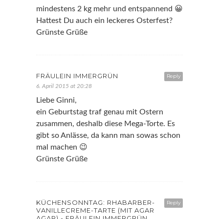
mindestens 2 kg mehr und entspannend 😀
Hattest Du auch ein leckeres Osterfest?
Grünste Grüße
FRÄULEIN IMMERGRÜN
Reply
6. April 2015 at 20:28
Liebe Ginni,
ein Geburtstag traf genau mit Ostern
zusammen, deshalb diese Mega-Torte. Es
gibt so Anlässe, da kann man sowas schon
mal machen 😉
Grünste Grüße
KÜCHENSONNTAG: RHABARBER-
Reply
VANILLECREME-TARTE (MIT AGAR
AGAR) - FRÄULEIN IMMERGRÜN