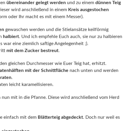
ten
übereinander gelegt werden
und zu einem
dünnen Teig
ieser wird anschließend in einem
Kreis ausgestochen
orm oder Ihr macht es mit einem Messer).
en
gewaschen werden und die Stielansätze keilförmig
en
halbiert
. Und ich empfehle Euch auch, sie nur zu halbieren
 war eine ziemlich saftige Angelegenheit ;).
itt
mit dem Zucker bestreut
.
 den gleichen Durchmesser wie Euer Teig hat, erhitzt.
tenhälften mit der Schnittfläche
nach unten und werden
braten
.
ten leicht karamellisieren.
 nun mit in die Pfanne. Diese wird anschließend vom Herd
te einfach mit dem
Blätterteig abgedeckt
. Doch nur weil es