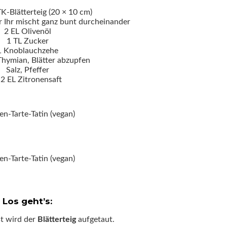
TK-Blätterteig (20 × 10 cm)
 Ihr mischt ganz bunt durcheinander
2 EL Olivenöl
1 TL Zucker
1 Knoblauchzehe
 Thymian, Blätter abzupfen
Salz, Pfeffer
-2 EL Zitronensaft
Los geht’s:
st wird der
Blätterteig
aufgetaut.