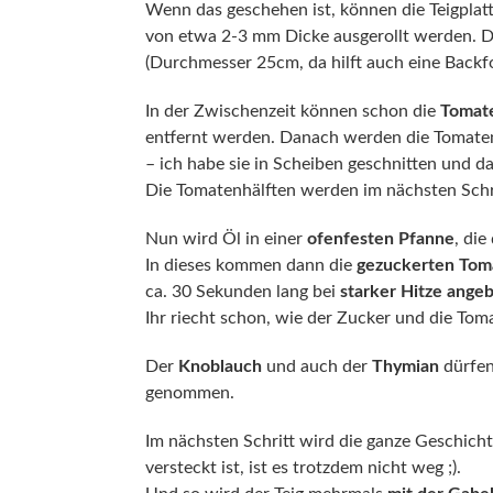
Wenn das geschehen ist, können die Teigplat
von etwa 2-3 mm Dicke ausgerollt werden. D
(Durchmesser 25cm, da hilft auch eine Backf
In der Zwischenzeit können schon die
Tomat
entfernt werden. Danach werden die Tomat
– ich habe sie in Scheiben geschnitten und das
Die Tomatenhälften werden im nächsten Schr
Nun wird Öl in einer
ofenfesten Pfanne
, die
In dieses kommen dann die
gezuckerten Toma
ca. 30 Sekunden lang bei
starker Hitze ange
Ihr riecht schon, wie der Zucker und die Toma
Der
Knoblauch
und auch der
Thymian
dürfen
genommen.
Im nächsten Schritt wird die ganze Geschich
versteckt ist, ist es trotzdem nicht weg ;).