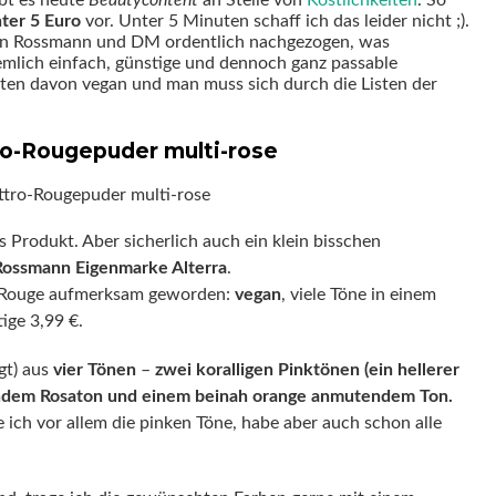
bt es heute
Beautycontent
an Stelle von
Köstlichkeiten
. So
ter 5 Euro
vor. Unter 5 Minuten schaff ich das leider nicht ;).
von Rossmann und DM ordentlich nachgezogen, was
ziemlich einfach, günstige und dennoch ganz passable
sten davon vegan und man muss sich durch die Listen der
ro-Rougepuder multi-rose
s Produkt. Aber sicherlich auch ein klein bisschen
ossmann Eigenmarke Alterra
.
s Rouge aufmerksam geworden:
vegan
, viele Töne in einem
ige 3,99 €.
t) aus
vier Tönen
–
zwei koralligen Pinktönen (ein hellerer
erndem Rosaton und einem beinah orange anmutendem Ton.
 ich vor allem die pinken Töne, habe aber auch schon alle