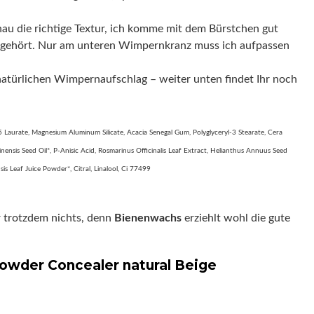
nau die richtige Textur, ich komme mit dem Bürstchen gut
hingehört. Nur am unteren Wimpernkranz muss ich aufpassen
atürlichen Wimpernaufschlag – weiter unten findet Ihr noch
-5 Laurate, Magnesium Aluminum Silicate, Acacia Senegal Gum, Polyglyceryl-3 Stearate, Cera
ensis Seed Oil*, P-Anisic Acid, Rosmarinus Officinalis Leaf Extract, Helianthus Annuus Seed
s Leaf Juice Powder*, Citral, Linalool, Ci 77499
r trotzdem nichts, denn
Bienenwachs
erziehlt wohl die gute
owder Concealer natural Beige