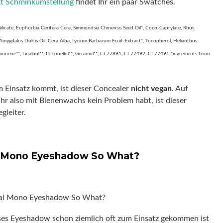
kt Schminkumstellung
findet Ihr ein paar Swatches.
Silicate, Euphorbia Cerifera Cera, Simmondsia Chinensis Seed Oil*, Coco-Caprylate, Rhus
 Amygdalus Dulcis Oil, Cera Alba, Lycium Barbarum Fruit Extract*, Tocopherol, Helianthus
onene**, Linalool**, Citronellol**, Geraniol**, CI 77891, CI 77492, CI 77491 *ingredients from
 Einsatz kommt, ist dieser Concealer
nicht vegan
. Auf
hr also mit Bienenwachs kein Problem habt, ist dieser
gleiter.
l Mono Eyeshadow So What?
eses Eyeshadow schon ziemlich oft zum Einsatz gekommen ist