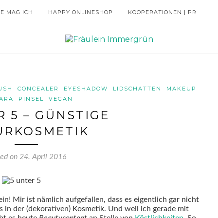
IE MAG ICH
HAPPY ONLINESHOP
KOOPERATIONEN | PR
USH
CONCEALER
EYESHADOW
LIDSCHATTEN
MAKEUP
ARA
PINSEL
VEGAN
R 5 – GÜNSTIGE
URKOSMETIK
ted on
24. April 2016
ein! Mir ist nämlich aufgefallen, dass es eigentlich gar nicht
 in der (dekorativen) Kosmetik. Und weil ich gerade mit