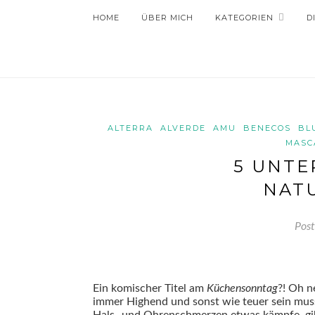
HOME
ÜBER MICH
KATEGORIEN
D
ALTERRA
ALVERDE
AMU
BENECOS
BL
MASC
5 UNTE
NAT
Pos
Ein komischer Titel am
Küchensonntag
?! Oh n
immer Highend und sonst wie teuer sein muss