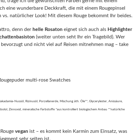
sind, trage ich die gewünschten Farben gerne mit einem
ch eine wunderbare Deckkraft, die mit einem Rougepinsel
n vs. natürlicher Look! Mit diesem Rouge bekommt Ihr beides.
attro, denn der
helle Rosaton
eignet sich auch als
Highlighter
schattenbasiston
(weiter unten seht Ihr ein Tragebild). Wer
en bevorzugt und nicht viel auf Reisen mitnehmen mag – take
akadamia-Nussöl, Rizinusöl, Porzellanerde, Mischung äth. Öle**, Glycerylester, Anissäure,
olol, Zinnoxid, mineralische Farbstoffe *aus kontrolliert biologischem Anbau **natürliche
s Rouge
vegan
ist – es kommt kein Karmin zum Einsatz, was
egment sehr selten ist.