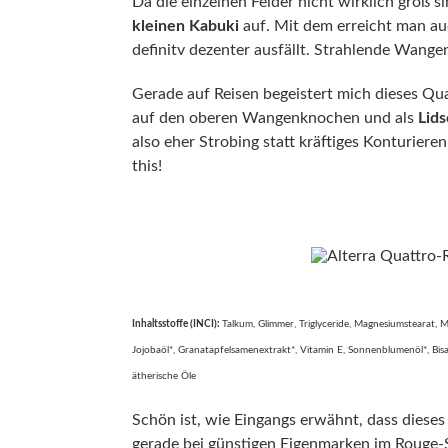
Da die einzelnen Felder nicht wirklich groß 
kleinen Kabuki
auf. Mit dem erreicht man au
definitv dezenter ausfällt. Strahlende Wange
Gerade auf Reisen begeistert mich dieses Qu
auf den oberen Wangenknochen und als
Lid
also eher Strobing statt kräftiges Konturier
this!
Inhaltsstoffe (INCI):
Talkum, Glimmer, Triglyceride, Magnesiumstearat, M
Jojobaöl*, Granatapfelsamenextrakt*, Vitamin E, Sonnenblumenöl*, Bisab
ätherische Öle
Schön ist, wie Eingangs erwähnt, dass diese
gerade bei günstigen Eigenmarken im Rouge-S