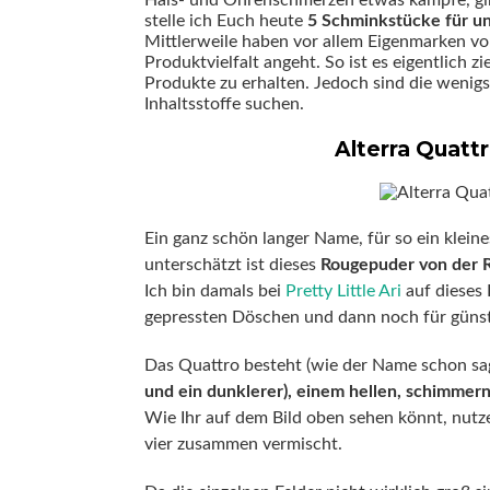
Hals- und Ohrenschmerzen etwas kämpfe, gi
stelle ich Euch heute
5 Schminkstücke für un
Mittlerweile haben vor allem Eigenmarken 
Produktvielfalt angeht. So ist es eigentlich 
Produkte zu erhalten. Jedoch sind die wenig
Inhaltsstoffe suchen.
Alterra Quatt
Ein ganz schön langer Name, für so ein kleine
unterschätzt ist dieses
Rougepuder von der R
Ich bin damals bei
Pretty Little Ari
auf diese
gepressten Döschen und dann noch für günst
Das Quattro besteht (wie der Name schon sag
und ein dunklerer), einem hellen, schimm
Wie Ihr auf dem Bild oben sehen könnt, nutze
vier zusammen vermischt.