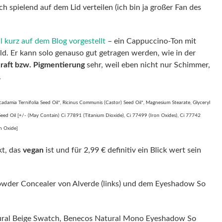
ch spielend auf dem Lid verteilen (ich bin ja großer Fan des
 kurz auf dem Blog vorgestellt
– ein Cappuccino-Ton mit
d. Er kann solo genauso gut getragen werden, wie in der
raft bzw. Pigmentierung
sehr, weil eben nicht nur Schimmer,
.
acadamia Ternifolia Seed Oil*, Ricinus Communis (Castor) Seed Oil*, Magnesium Stearate, Glyceryl
Seed Oil [+/- (May Contain) Ci 77891 (Titanium Dioxide), Ci 77499 (Iron Oxides), Ci 77742
n Oxide]
kt, das
vegan
ist und für 2,99 € definitiv ein Blick wert sein
wder Concealer von Alverde (links) und dem Eyeshadow So