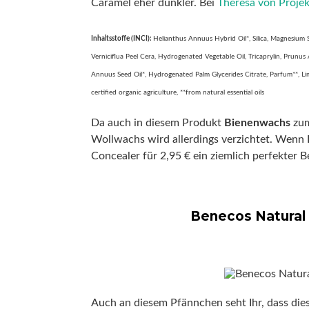
Caramel eher dunkler. Bei
Theresa von Proje
Inhaltsstoffe (INCI):
Helianthus Annuus Hybrid Oil*, Silica, Magnesium 
Verniciflua Peel Cera, Hydrogenated Vegetable Oil, Tricaprylin, Prunus
Annuus Seed Oil*, Hydrogenated Palm Glycerides Citrate, Parfum**, Lim
certified organic agriculture, **from natural essential oils
Da auch in diesem Produkt
Bienenwachs
zum
Wollwachs wird allerdings verzichtet. Wenn I
Concealer für 2,95 € ein ziemlich perfekter Be
Benecos Natura
Auch an diesem Pfännchen seht Ihr, dass di