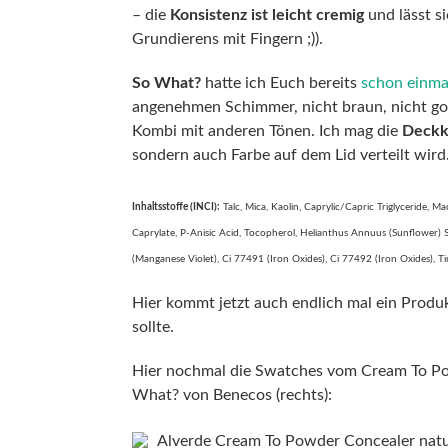
– die
Konsistenz ist leicht cremig
und lässt si
Grundierens mit Fingern ;)).
So What?
hatte ich Euch bereits
schon einmal
angenehmen Schimmer, nicht braun, nicht gol
Kombi mit anderen Tönen. Ich mag die
Deckk
sondern auch Farbe auf dem Lid verteilt wird
Inhaltsstoffe (INCI):
Talc, Mica, Kaolin, Caprylic/Capric Triglyceride, M
Caprylate, P-Anisic Acid, Tocopherol, Helianthus Annuus (Sunflower) 
(Manganese Violet), Ci 77491 (Iron Oxides), Ci 77492 (Iron Oxides), Ti
Hier kommt jetzt auch endlich mal ein Produ
sollte.
Hier nochmal die Swatches vom Cream To Po
What? von Benecos (rechts):