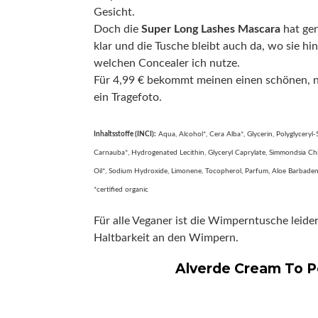
Gesicht.
Doch die
Super Long Lashes Mascara
hat ge
klar und die Tusche bleibt auch da, wo sie 
welchen Concealer ich nutze.
Für 4,99 € bekommt meinen einen schönen, n
ein Tragefoto.
Inhaltsstoffe (INCI):
Aqua, Alcohol*, Cera Alba*, Glycerin, Polyglyceryl
Carnauba*, Hydrogenated Lecithin, Glyceryl Caprylate, Simmondsia Chin
Oil*, Sodium Hydroxide, Limonene, Tocopherol, Parfum, Aloe Barbadensi
*certified organic
Für alle Veganer ist die Wimperntusche leide
Haltbarkeit an den Wimpern.
Alverde Cream To P