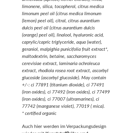
limonene, silica, tocopherol, citrus medica
limonum peel oil (citrus medica limonum
(lemon) peel oil), citral, citrus aurantium
dulcis peel oil (citrus aurantium dulcis
(orange) peel oil), linalool, hyaluronic acid,
caprylic/capric triglyceride, aqua (water),
geraniol, malpighia punicifolia fruit extract*,
maltodextrin, betaine, saccharomyces
cerevisiae extract, laminaria ochroleuca
extract, rhodiola rosea root extract, ascorbyl
glucoside (ascorbyl glucoside). May contain
+/-: ci 77891 (titanium dioxide), ci 77491
(iron oxides), ci 77492 (iron oxides), ci 77499
(iron oxides), ci 77007 (ultramarines), ci
77742 (manganese violet), 77019 ( mica).
* certified organic
Auch hier werden im Verpackungsdesign