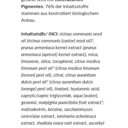
Pigmenten
. 76% der Inhaltsstoffe
stammen aus kontrolliert biologischem
Anbau.
Inhaltsstoffe/ INCI:
ricinus communis seed
oil (ricinus communis (castor) seed oil)*,
prunus armeniaca kernel extract (prunus
armeniaca (apricot) kernel extract), mica,
limonene, silica, tocopherol, citrus medica
limonum peel oil* (citrus medica limonum
(lemon) peel oil), citral, citrus aurantium
dulcis peel oil* (citrus aurantium dulcis
(orange) peel oil), linalool, hyaluronic acid,
caprylic/capric triglyceride, aqua (water),
geraniol, malpighia punicifolia fruit extract*,
maltodextrin, betaine, saccharomyces
cerevisiae extract, laminaria ochroleuca
extract, rhodiola rosea root extract, ascorbyl