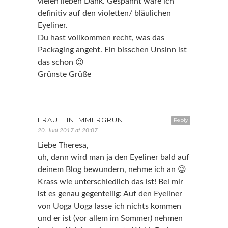
vielen lieben Dank. Gespannt wäre ich
definitiv auf den violetten/ bläulichen
Eyeliner.
Du hast vollkommen recht, was das
Packaging angeht. Ein bisschen Unsinn ist
das schon 😉
Grünste Grüße
FRÄULEIN IMMERGRÜN
Reply
20. Juni 2017 at 20:07
Liebe Theresa,
uh, dann wird man ja den Eyeliner bald auf
deinem Blog bewundern, nehme ich an 😉
Krass wie unterschiedlich das ist! Bei mir
ist es genau gegenteilig: Auf den Eyeliner
von Uoga Uoga lasse ich nichts kommen
und er ist (vor allem im Sommer) nehmen