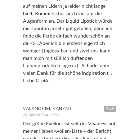
auf meinen Lidern ja leider nicht lange
hielt. Kommt sicher auch viel auf die
Augenform an. Der Liquid Lipstick würde
mir spontan ja sehr gut gefallen, denn ich
finde die Farbe einfach wunderschön an
dir <3 . Aber ich bin erstens eigentlich
weniger Lipgloss-Fan und zweitens kann
man mich mit süßlich duftenden
Lippenprodukten jagen x) . Schade, aber
vielen Dank für die schöne Indpiration (: .
Liebe Grüße.
VALANDRIEL VANYAR
Reply
26. Mai 2017 at 20:57
Der grüne Eyeliner ist seit der Vivaness auf
meiner Haben-wollen-Liste – der Bericht
von dir schmälert dies allerdings etwas.