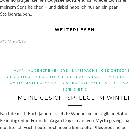
zweimonatigen kleinen Odyssee läufts endlich wieder zwischen
meinem Sensibelchen – und dabei habe ich nur an ein paar
Stellschrauben…
WEITERLESEN
21. Mai 2017
ALVA
AUGENCREME
CREMEKAMPAGNE
GESICHTSCR
GESICHTSÖL
GESICHTSPFLEGE
HAUT&HAAR
HYDROLAT
MYRTO NATURALCOSMETICS
PAI SKINCARE
SELBER M
SO’BIO ETIC
MEINE GESICHTSPFLEGE IM WINTE
Nachdem ich Euch ja bereits letzte Woche meine tägliche Ratio
Feuchtigkeit in Form der Argan Day Cream von Myrto gezeigt ha
möchte ich Euch heute noch meine komplette Pflegeroutine bei