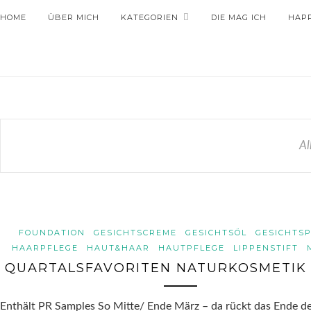
HOME
ÜBER MICH
KATEGORIEN
DIE MAG ICH
HAP
Al
FOUNDATION
GESICHTSCREME
GESICHTSÖL
GESICHTS
HAARPFLEGE
HAUT&HAAR
HAUTPFLEGE
LIPPENSTIFT
QUARTALSFAVORITEN NATURKOSMETIK 1
Enthält PR Samples So Mitte/ Ende März – da rückt das Ende de