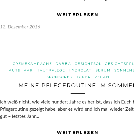
WEITERLESEN
12. Dezember 2016
CREMEKAMPAGNE
DABBA
GESICHTSÖL
GESICHTSPF
HAUT&HAAR
HAUTPFLEGE
HYDROLAT
SERUM
SONNEN
SPONSORED
TONER
VEGAN
MEINE PFLEGEROUTINE IM SOMME
Ich weiß nicht, wie viele hundert Jahre es her ist, dass ich Euch
Pflegeroutine gezeigt habe, aber es wird endlich mal wieder Zeit
gut – letztes Jahr…
WEITERLESEN