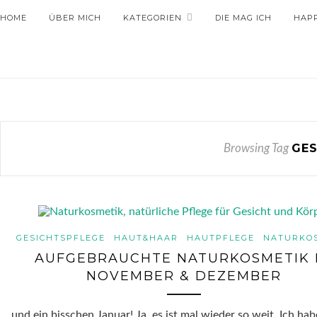
HOME
ÜBER MICH
KATEGORIEN
DIE MAG ICH
HAP
GES
Browsing Tag
GESICHTSPFLEGE
HAUT&HAAR
HAUTPFLEGE
NATURKO
AUFGEBRAUCHTE NATURKOSMETIK 
NOVEMBER & DEZEMBER
… und ein bisschen Januar! Ja, es ist mal wieder so weit. Ich hab