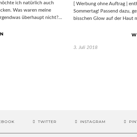
möchte ich natürlich auch
[ Werbung ohne Auftrag | enth
licken. Was waren meine
Sommertag! Passend dazu, geh
 irgendwas überhaupt nicht?…
bisschen Glow auf der Haut 
EN
W
3. Juli 2018
EBOOK
TWITTER
INSTAGRAM
PIN